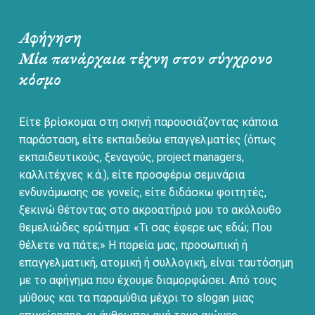
Αφήγηση
Μία πανάρχαια τέχνη στον σύγχρονο
κόσμο
Είτε βρίσκομαι στη σκηνή παρουσιάζοντας κάποια
παράσταση, είτε εκπαιδεύω επαγγελματίες (όπως
εκπαιδευτικούς, ξεναγούς, project managers,
καλλιτέχνες κ.ά.), είτε προσφέρω σεμινάρια
ενδυνάμωσης σε γονείς, είτε διδάσκω φοιτητές,
ξεκινώ θέτοντας στο ακροατήριό μου το ακόλουθο
θεμελιώδες ερώτημα: «Τι σας έφερε ως εδώ; Που
θέλετε να πάτε;» Η πορεία μας, προσωπική ή
επαγγελματική, ατομική ή συλλογική, είναι ταυτόσημη
με το αφήγημα που έχουμε διαμορφώσει. Από τους
μύθους και τα παραμύθια μέχρι το slogan μιας