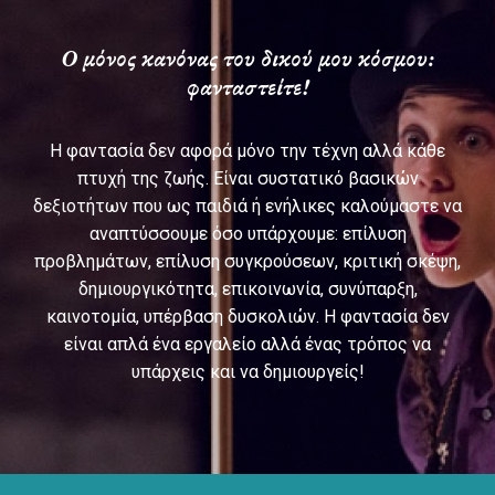
Ο μόνος κανόνας του δικού μου κόσμου:
φανταστείτε!
Η φαντασία δεν αφορά μόνο την τέχνη αλλά κάθε
πτυχή της ζωής. Είναι συστατικό βασικών
δεξιοτήτων που ως παιδιά ή ενήλικες καλούμαστε να
αναπτύσσουμε όσο υπάρχουμε: επίλυση
προβλημάτων, επίλυση συγκρούσεων, κριτική σκέψη,
δημιουργικότητα, επικοινωνία, συνύπαρξη,
καινοτομία, υπέρβαση δυσκολιών. Η φαντασία δεν
είναι απλά ένα εργαλείο αλλά ένας τρόπος να
υπάρχεις και να δημιουργείς!