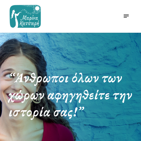
“Άνθρωποι όλων των
χώρων αφηγηθείτε την
ιστορία σας!”