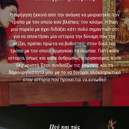
Η αφήγηση ξεκινά από την ανάγκη να μοιραστείς τον
τρόπο με τον οποίο εσύ βλέπεις τον κόσμο. Η δική
μου πορεία με έχει διδάξει κάτι πολύ σημαντικό ότι
για να αποκτήσει μία ιστορία την δύναμη που της
αξίζει, πρέπει πρώτα να βυθιστείς στον δικό της
τρόπο με τον οποίο ερμηνεύει το σύμπαν. Γιατί κάθε
ιστορία, όπως και κάθε άνθρωπος ή οργανισμός, είναι
ξεχωριστή. Έτσι συνδυάζω τις γνώσεις και τη
δημιουργικότητά μου: με το να δίνομαι ολοκληρωτικά
στην ιστορία που πρόκειται να ειπωθεί!
Πού και πώς